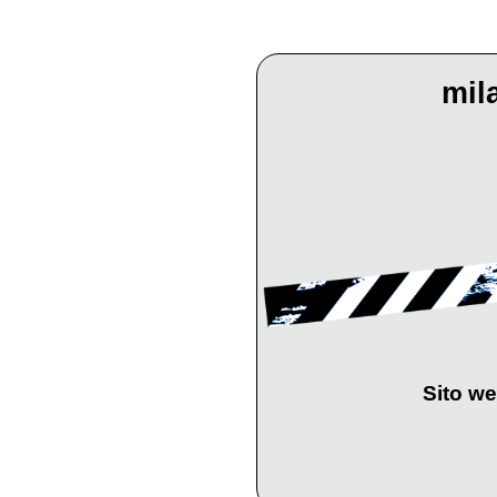
mil
Sito we